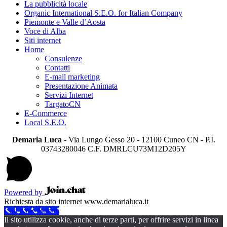
La pubblicità locale
Organic International S.E.O. for Italian Company
Piemonte e Valle d’Aosta
Voce di Alba
Siti internet
Home
Consulenze
Contatti
E-mail marketing
Presentazione Animata
Servizi Internet
TargatoCN
E-Commerce
Local S.E.O.
Demaria Luca
- Via Lungo Gesso 20 - 12100 Cuneo CN - P.I.
03743280046 C.F. DMRLCU73M12D205Y
Powered by
Richiesta da sito internet www.demarialuca.it
Call Now Button
Il sito utilizza cookie, anche di terze parti, per offrire servizi in linea