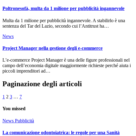
Poltronesofà, multa da 1 milione per pubblicità ingannevole
Multa da 1 milione per pubblicità ingannevole. A stabilirlo è una
sentenza del Tar del Lazio, secondo cui l’Antitrust ha…
News
Project Manager nella gestione degli e-commerce
L’e-commerce Project Manager è una delle figure professionali nel
campo dell’economia digitale maggiormente richieste perché aiuta i
piccoli imprenditori ad…
Paginazione degli articoli
1
2
3
…
7
You missed
News
Pubblicità
La comunicazione odontoiatrica: le regole per una Sanità