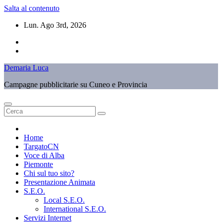
Salta al contenuto
Lun. Ago 3rd, 2026
Demaria Luca
Campagne pubblicitarie su Cuneo e Provincia
Home
TargatoCN
Voce di Alba
Piemonte
Chi sul tuo sito?
Presentazione Animata
S.E.O.
Local S.E.O.
International S.E.O.
Servizi Internet