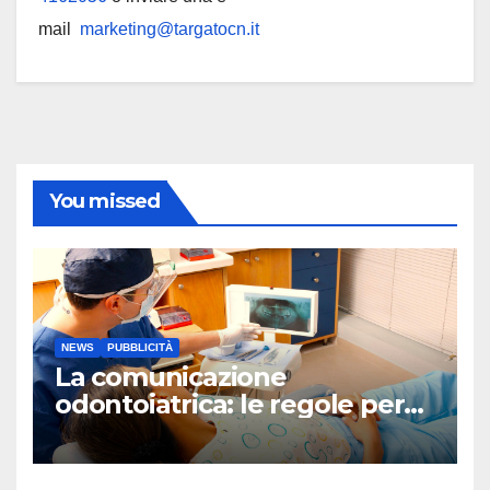
mail
marketing@targatocn.it
You missed
NEWS
PUBBLICITÀ
La comunicazione
odontoiatrica: le regole per
una Sanità Trasparente