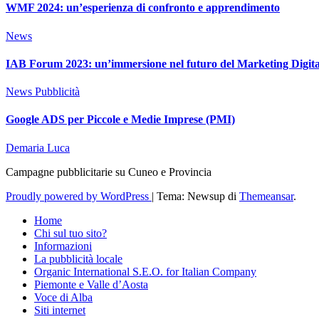
WMF 2024: un’esperienza di confronto e apprendimento
News
IAB Forum 2023: un’immersione nel futuro del Marketing Digita
News
Pubblicità
Google ADS per Piccole e Medie Imprese (PMI)
Demaria Luca
Campagne pubblicitarie su Cuneo e Provincia
Proudly powered by WordPress
|
Tema: Newsup di
Themeansar
.
Home
Chi sul tuo sito?
Informazioni
La pubblicità locale
Organic International S.E.O. for Italian Company
Piemonte e Valle d’Aosta
Voce di Alba
Siti internet