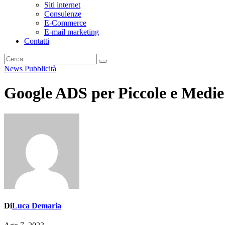
Siti internet
Consulenze
E-Commerce
E-mail marketing
Contatti
News
Pubblicità
Google ADS per Piccole e Medi
Di
Luca Demaria