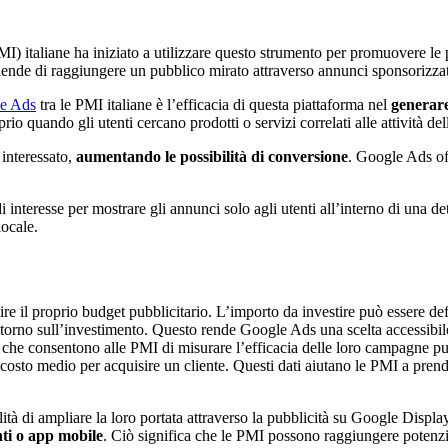
) italiane ha iniziato a utilizzare questo strumento per promuovere le p
ende di raggiungere un pubblico mirato attraverso annunci sponsorizzati
e Ads
tra le PMI italiane è l’efficacia di questa piattaforma nel
generare 
io quando gli utenti cercano prodotti o servizi correlati alle attività de
 interessato,
aumentando le possibilità di conversione
. Google Ads of
i interesse per mostrare gli annunci solo agli utenti all’interno di una d
locale.
estire il proprio budget pubblicitario. L’importo da investire può essere 
ritorno sull’investimento. Questo rende Google Ads una scelta accessibile
i
che consentono alle PMI di misurare l’efficacia delle loro campagne pub
il costo medio per acquisire un cliente. Questi dati aiutano le PMI a pre
lità di ampliare la loro portata attraverso la pubblicità su Google Disp
ti o app mobile
. Ciò significa che le PMI possono raggiungere potenzia