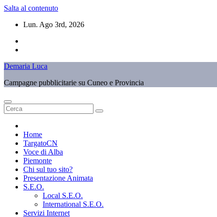
Salta al contenuto
Lun. Ago 3rd, 2026
Demaria Luca
Campagne pubblicitarie su Cuneo e Provincia
Home
TargatoCN
Voce di Alba
Piemonte
Chi sul tuo sito?
Presentazione Animata
S.E.O.
Local S.E.O.
International S.E.O.
Servizi Internet