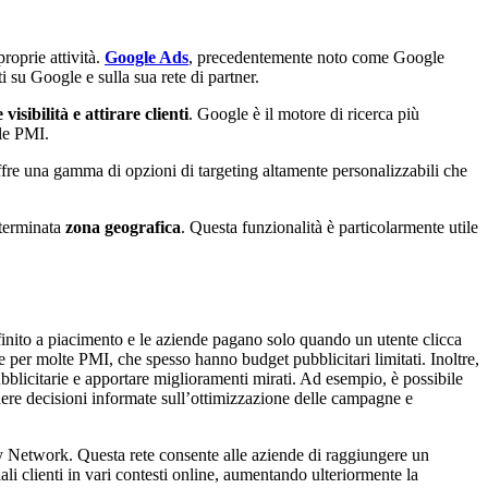
roprie attività.
Google Ads
, precedentemente noto come Google
 su Google e sulla sua rete di partner.
visibilità e attirare clienti
. Google è il motore di ricerca più
lle PMI.
fre una gamma di opzioni di targeting altamente personalizzabili che
eterminata
zona geografica
. Questa funzionalità è particolarmente utile
definito a piacimento e le aziende pagano solo quando un utente clicca
 per molte PMI, che spesso hanno budget pubblicitari limitati. Inoltre,
blicitarie e apportare miglioramenti mirati. Ad esempio, è possibile
ndere decisioni informate sull’ottimizzazione delle campagne e
lay Network. Questa rete consente alle aziende di raggiungere un
li clienti in vari contesti online, aumentando ulteriormente la