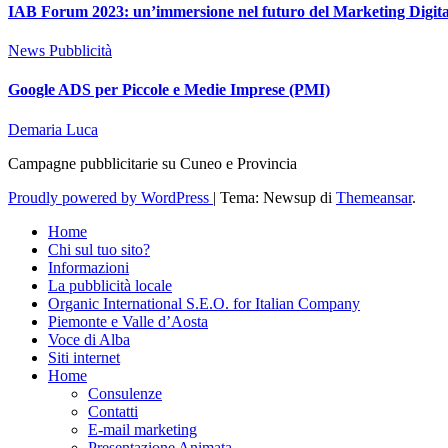
IAB Forum 2023: un’immersione nel futuro del Marketing Digita
News
Pubblicità
Google ADS per Piccole e Medie Imprese (PMI)
Demaria Luca
Campagne pubblicitarie su Cuneo e Provincia
Proudly powered by WordPress
|
Tema: Newsup di
Themeansar
.
Home
Chi sul tuo sito?
Informazioni
La pubblicità locale
Organic International S.E.O. for Italian Company
Piemonte e Valle d’Aosta
Voce di Alba
Siti internet
Home
Consulenze
Contatti
E-mail marketing
Presentazione Animata