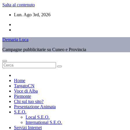
Salta al contenuto
Lun. Ago 3rd, 2026
Demaria Luca
Campagne pubblicitarie su Cuneo e Provincia
Home
TargatoCN
Voce di Alba
Piemonte
Chi sul tuo sito?
Presentazione Animata
S.E.O.
Local S.E.O.
International S.E.O.
Servizi Internet