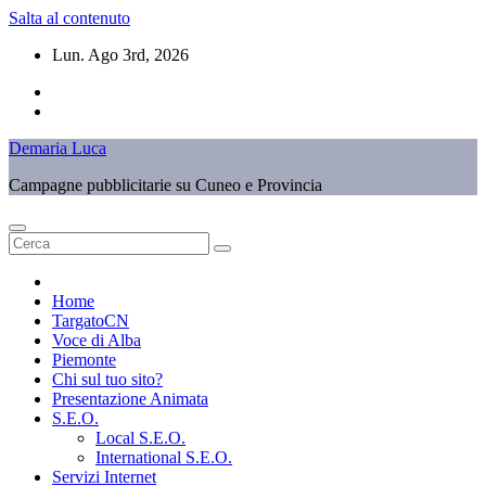
Salta al contenuto
Lun. Ago 3rd, 2026
Demaria Luca
Campagne pubblicitarie su Cuneo e Provincia
Home
TargatoCN
Voce di Alba
Piemonte
Chi sul tuo sito?
Presentazione Animata
S.E.O.
Local S.E.O.
International S.E.O.
Servizi Internet