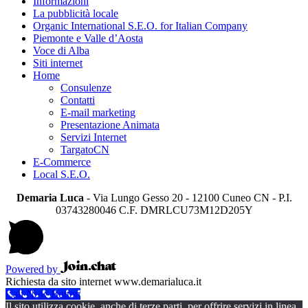
Informazioni
La pubblicità locale
Organic International S.E.O. for Italian Company
Piemonte e Valle d’Aosta
Voce di Alba
Siti internet
Home
Consulenze
Contatti
E-mail marketing
Presentazione Animata
Servizi Internet
TargatoCN
E-Commerce
Local S.E.O.
Demaria Luca
- Via Lungo Gesso 20 - 12100 Cuneo CN - P.I.
03743280046 C.F. DMRLCU73M12D205Y
Powered by
Richiesta da sito internet www.demarialuca.it
Call Now Button
Il sito utilizza cookie, anche di terze parti, per offrire servizi in linea