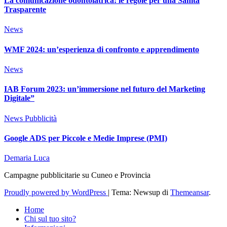
La comunicazione odontoiatrica: le regole per una Sanità
Trasparente
News
WMF 2024: un’esperienza di confronto e apprendimento
News
IAB Forum 2023: un’immersione nel futuro del Marketing
Digitale”
News
Pubblicità
Google ADS per Piccole e Medie Imprese (PMI)
Demaria Luca
Campagne pubblicitarie su Cuneo e Provincia
Proudly powered by WordPress
|
Tema: Newsup di
Themeansar
.
Home
Chi sul tuo sito?