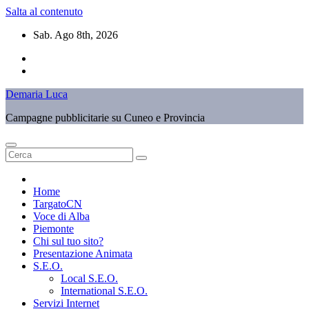
Salta al contenuto
Sab. Ago 8th, 2026
Demaria Luca
Campagne pubblicitarie su Cuneo e Provincia
Home
TargatoCN
Voce di Alba
Piemonte
Chi sul tuo sito?
Presentazione Animata
S.E.O.
Local S.E.O.
International S.E.O.
Servizi Internet