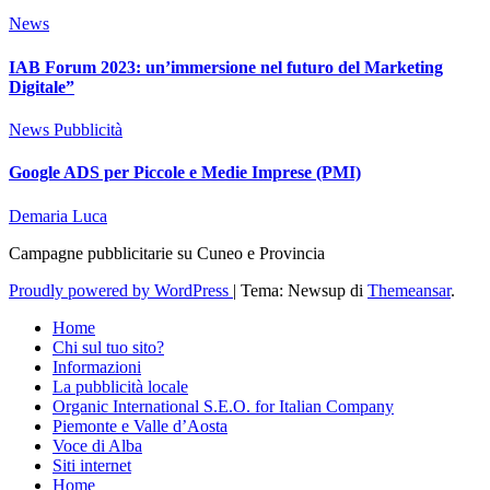
News
IAB Forum 2023: un’immersione nel futuro del Marketing
Digitale”
News
Pubblicità
Google ADS per Piccole e Medie Imprese (PMI)
Demaria Luca
Campagne pubblicitarie su Cuneo e Provincia
Proudly powered by WordPress
|
Tema: Newsup di
Themeansar
.
Home
Chi sul tuo sito?
Informazioni
La pubblicità locale
Organic International S.E.O. for Italian Company
Piemonte e Valle d’Aosta
Voce di Alba
Siti internet
Home