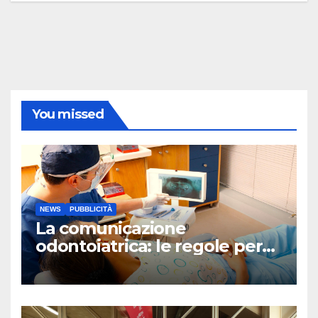
You missed
NEWS
PUBBLICITÀ
La comunicazione
odontoiatrica: le regole per
una Sanità Trasparente