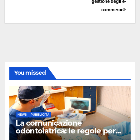
gestione degli e-
articoli
commerce
You missed
NEWS
PUBBLICITÀ
La comunicazione
odontoiatrica: le regole per
una Sanità Trasparente