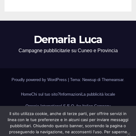
Demaria Luca
Campagne pubblicitarie su Cuneo e Provincia
Proudly powered by WordPress
|
Tema: Newsup di
Themeansar
.
Home
Chi sul tuo sito?
Informazioni
La pubblicità locale
Organic International S.E.O. for Italian Company
Il sito utilizza cookie, anche di terze parti, per offrire servizi in
Piemonte e Valle d’Aosta
Voce di Alba
Siti internet
Home
E-Commerce
linea con le tue preferenze e in alcuni casi per inviare messaggi
pubblicitari. Chiudendo questo banner, scorrendo la pagina o
Local S.E.O.
proseguendo la navigazione, ne acconsenti l'uso. Per saperne