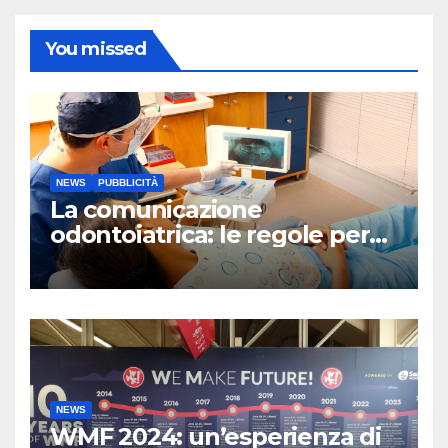
You missed
NEWS
PUBBLICITÀ
La comunicazione
odontoiatrica: le regole per
una Sanità Trasparente
NEWS
WMF 2024: un’esperienza di