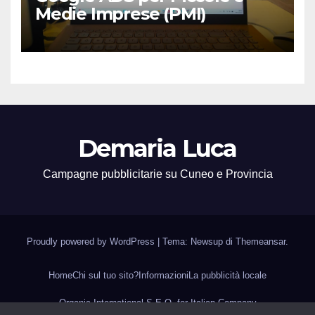
Medie Imprese (PMI)
Demaria Luca
Campagne pubblicitarie su Cuneo e Provincia
Proudly powered by WordPress
|
Tema: Newsup di
Themeansar
.
Home
Chi sul tuo sito?
Informazioni
La pubblicità locale
Organic International S.E.O. for Italian Company